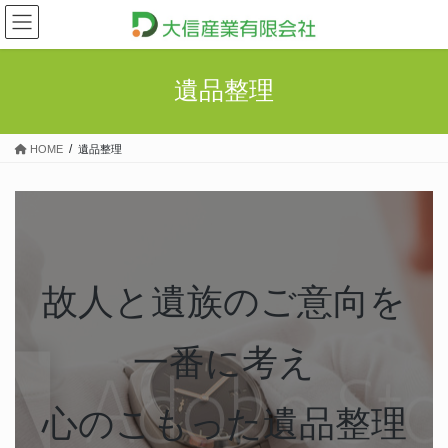
コ
ナ
ン
ビ
テ
ゲ
ン
ー
遺品整理
ツ
シ
へ
ョ
ス
ン
HOME
遺品整理
キ
に
ッ
移
プ
動
故人と遺族のご意向を
一番に考え
心のこもった遺品整理