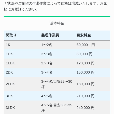
＊状況やご希望の付帯作業によって価格は増減いたします。お気
軽にお電話ください。
基本料金
間取り
整理作業員
目安料金
1K
1〜2名
60,000 円
1DK
2〜3名
80,000 円
1LDK
2〜3名
120,000 円
2DK
3〜4名
150,000 円
3〜4名/目安25〜30
2LDK
180,000 円
坪
3DK
4〜5名
210,000 円
4〜5名/目安30〜35
3LDK
240,000 円
坪