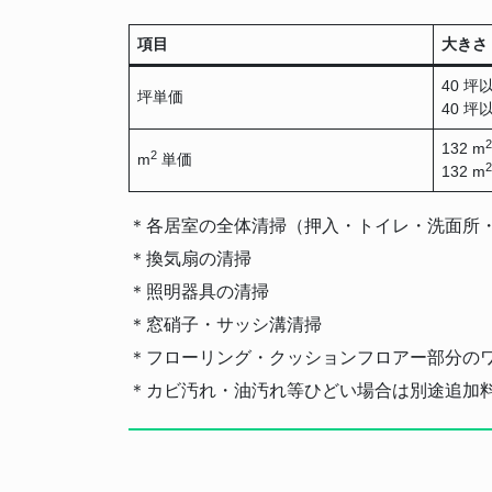
項目
大き
40 
坪単価
40 
2
132 m
2
m
単価
2
132 m
＊各居室の全体清掃（押入・トイレ・洗面所
＊換気扇の清掃
＊照明器具の清掃
＊窓硝子・サッシ溝清掃
＊フローリング・クッションフロアー部分の
＊カビ汚れ・油汚れ等ひどい場合は別途追加