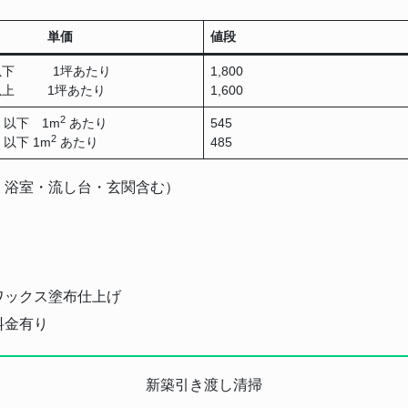
さ 単価
値段
坪以下 1坪あたり
1,800
坪以上 1坪あたり
1,600
2
以下 1m
あたり
545
2
以下 1m
あたり
485
・浴室・流し台・玄関含む）
ワックス塗布仕上げ
料金有り
新築引き渡し清掃