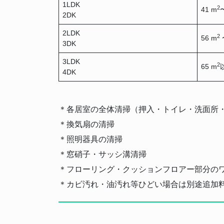
1LDK
2
41 m
2DK
2LDK
2
56 m
3DK
3LDK
2
65 m
4DK
＊各居室の全体清掃（押入・トイレ・洗面所
＊換気扇の清掃
＊照明器具の清掃
＊窓硝子・サッシ溝清掃
＊フローリング・クッションフロアー部分の
＊カビ汚れ・油汚れ等ひどい場合は別途追加