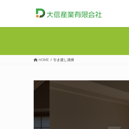
コ
ナ
ン
ビ
テ
ゲ
ン
ー
ツ
シ
へ
ョ
ス
ン
キ
に
ッ
移
HOME
引き渡し清掃
プ
動