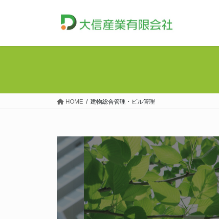
コ
ナ
ン
ビ
テ
ゲ
ン
ー
ツ
シ
へ
ョ
ス
ン
キ
に
ッ
移
HOME
建物総合管理・ビル管理
プ
動